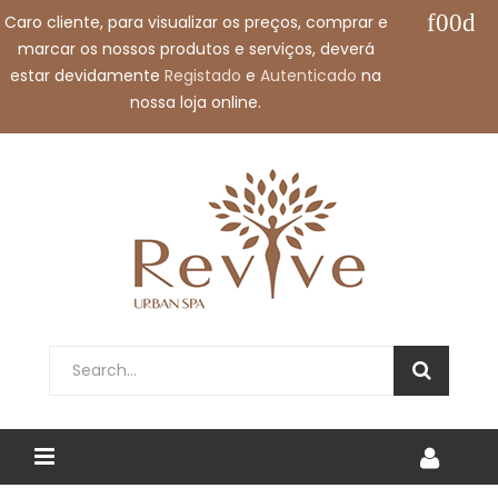
Caro cliente, para visualizar os preços, comprar e
Contacte-nos:
+351 912 032 115
marcar os nossos produtos e serviços, deverá
Envie-nos um e-mail:
shop@revivespa.pt
estar devidamente
Registado
e
Autenticado
na
nossa loja online.
Português