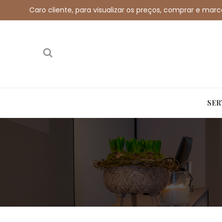
Caro cliente, para visualizar os preços, comprar e mar
Call us free:
+351 912 032 115
Email us:
shop
SER