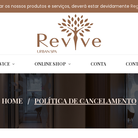
car os nossos produtos e serviços, deverá estar devidamente
@revivespa.pt
Reg
VICE
ONLINE SHOP
CONTA
CONT
HOME
POLÍTICA DE CANCELAMENTO