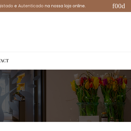
istado
e
Autenticado
na nossa loja online.
My Account
English
ACT