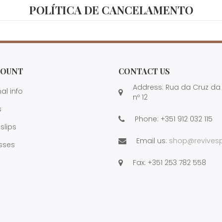
POLÍTICA DE CANCELAMENTO
COUNT
CONTACT US
Address: Rua da Cruz da 
al info
nº 12
s
Phone:
+351 912 032 115
 slips
Email us:
shop@revivesp
sses
Fax:
+351 253 782 558