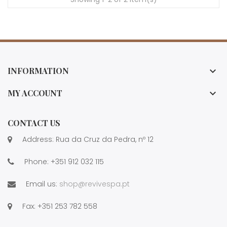
INFORMATION

MY ACCOUNT

CONTACT US
Address: Rua da Cruz da Pedra, nº 12
Phone:
+351 912 032 115
Email us:
shop@revivespa.pt
Fax:
+351 253 782 558