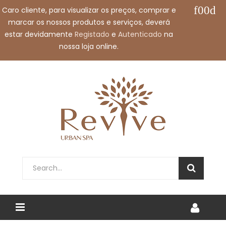
Caro cliente, para visualizar os preços, comprar e
Call us free:
+351 912 032 115
marcar os nossos produtos e serviços, deverá
Email us:
shop@revivespa.pt
estar devidamente
Registado
e
Autenticado
na
nossa loja online.
English