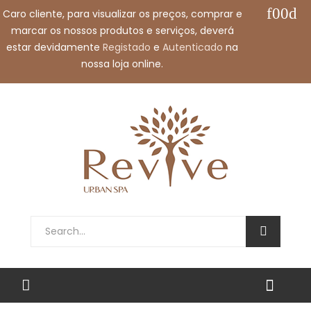
Caro cliente, para visualizar os preços, comprar e
Call us free:
+351 912 032 115
marcar os nossos produtos e serviços, deverá
Email us:
shop@revivespa.pt
estar devidamente
Registado
e
Autenticado
na
nossa loja online.
English