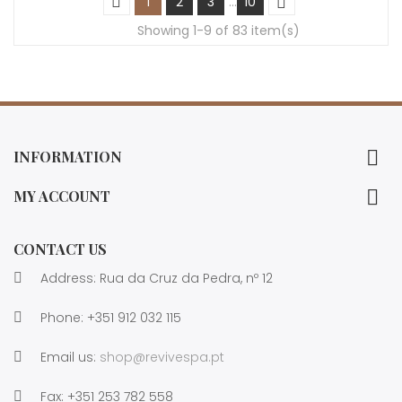
1
2
3
…
10
Showing 1-9 of 83 item(s)

INFORMATION

MY ACCOUNT
CONTACT US
Address: Rua da Cruz da Pedra, nº 12
Phone:
+351 912 032 115
Email us:
shop@revivespa.pt
Fax:
+351 253 782 558