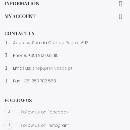

INFORMATION

MY ACCOUNT
CONTACT US
Address: Rua da Cruz da Pedra, nº 12
Phone:
+351 912 032 115
Email us:
shop@revivespa.pt
Fax:
+351 253 782 558
FOLLOW US
Follow us on Facebook
Follow us on Instagram