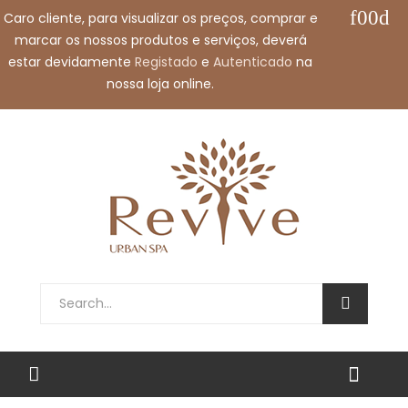
Caro cliente, para visualizar os preços, comprar e
Call us free:
+351 912 032 115
marcar os nossos produtos e serviços, deverá
Email us:
shop@revivespa.pt
estar devidamente
Registado
e
Autenticado
na
nossa loja online.
English