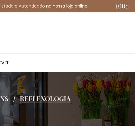
istado
e
Autenticado
na nossa loja online.
My Account
English
ACT
NS
REFLEXOLOGIA