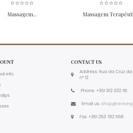
Massagem...
Massagem Terapêut
COUNT
CONTACT US
Address: Rua da Cruz da 
al info
nº 12
s
Phone:
+351 912 032 115
 slips
Email us:
shop@revivesp
sses
Fax:
+351 253 782 558