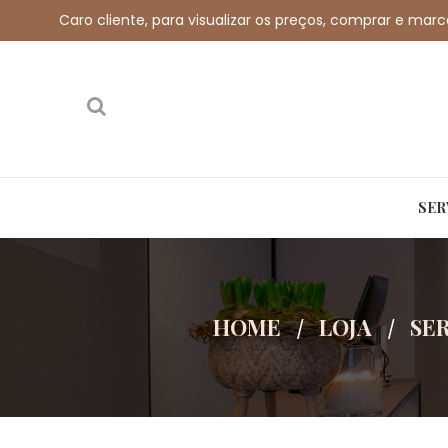
Caro cliente, para visualizar os preços, comprar e mar
Call us free:
+351 912 032 115
Email us:
shop
SER
HOME
LOJA
SE