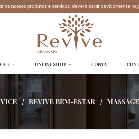
car os nossos produtos e serviços, deverá estar devidamente
@revivespa.pt
Reg
VICE
ONLINE SHOP
CONTA
CONT
RVICE
REVIVE BEM-ESTAR
MASSAGE