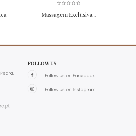
ica
Massagem Exclusiva...
M
FOLLOW US
Pedra,
Follow us on Facebook
Follow us on Instagram
a.pt