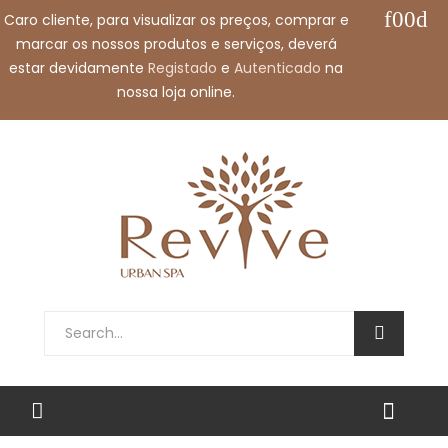
Caro cliente, para visualizar os preços, comprar e
Call us free:
+351 912 032 115
marcar os nossos produtos e serviços, deverá
Email us:
shop@revivespa.pt
estar devidamente
Registado
e
Autenticado
na
nossa loja online.
English