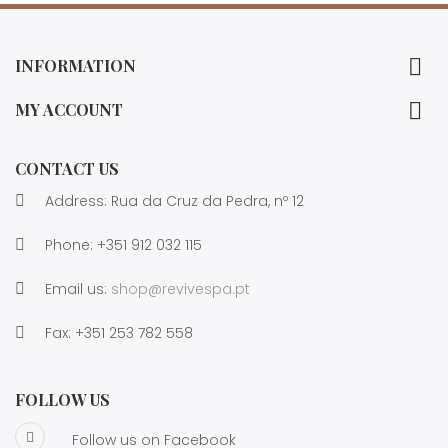

INFORMATION

MY ACCOUNT
CONTACT US
Address: Rua da Cruz da Pedra, nº 12
Phone:
+351 912 032 115
Email us:
shop@revivespa.pt
Fax:
+351 253 782 558
FOLLOW US
Follow us on Facebook