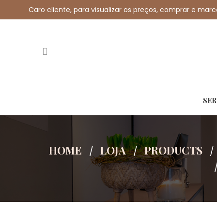
Caro cliente, para visualizar os preços, comprar e mar
Call us free:
+351 912 032 115
Email us:
shop@
SER
HOME
LOJA
PRODUCTS