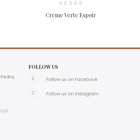
Creme Verte Espoir
Cr
FOLLOW US
 Pedra,
Follow us on Facebook
Follow us on Instagram
a.pt