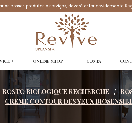
car os nossos produtos e serviços, deverá estar devidamente
revivespa.pt
Reg
VICE
ONLINE SHOP
CONTA
CONT
ROSTO BIOLOGIQUE RECHERCHE
RO
CREME CONTOUR DES YEUX BIOSENSIB