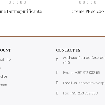
me Dermopurificante
Creme PIGM 400
COUNT
CONTACT US
Address: Rua da Cruz da
al info
nº 12
s
Phone:
+351 912 032 115
 slips
Email us:
shop@revivesp
sses
Fax:
+351 253 782 558