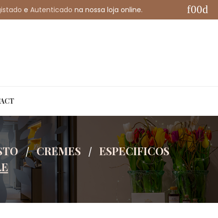
istado
e
Autenticado
na nossa loja online.
My Account
English
ACT
STO
CREMES
ESPECIFICOS
LE