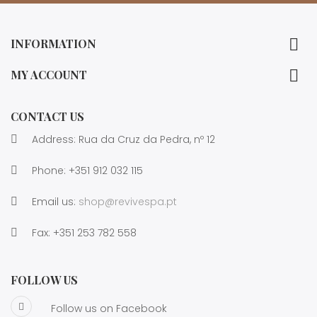

INFORMATION

MY ACCOUNT
CONTACT US
Address: Rua da Cruz da Pedra, nº 12
Phone:
+351 912 032 115
Email us:
shop@revivespa.pt
Fax:
+351 253 782 558
FOLLOW US
Follow us on Facebook