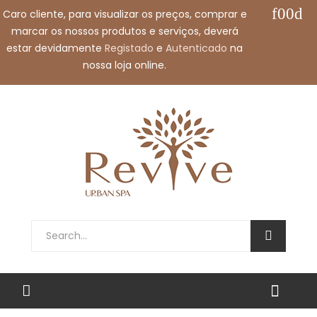
Caro cliente, para visualizar os preços, comprar e
Call us free:
+351 912 032 115
marcar os nossos produtos e serviços, deverá
Email us:
shop@revivespa.pt
estar devidamente
Registado
e
Autenticado
na
nossa loja online.
English