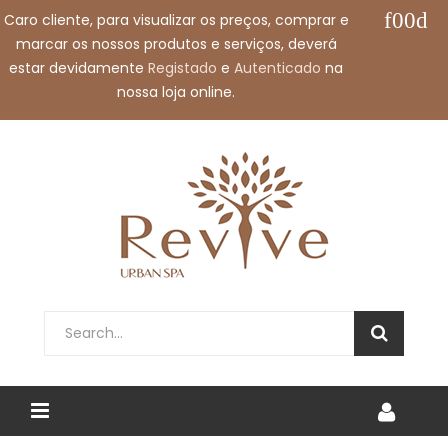
Caro cliente, para visualizar os preços, comprar e
Contacte-nos:
+351 912 032 115
marcar os nossos produtos e serviços, deverá
Envie-nos um e-mail:
shop@revivespa.pt
estar devidamente
Registado
e
Autenticado
na
nossa loja online.
Português