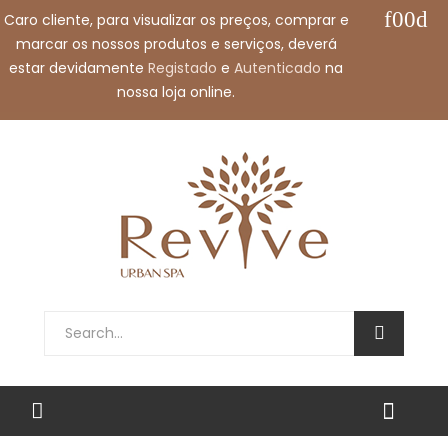
Caro cliente, para visualizar os preços, comprar e
Contacte-nos:
+351 912 032 115
marcar os nossos produtos e serviços, deverá
Envie-nos um e-mail:
shop@revivespa.pt
estar devidamente
Registado
e
Autenticado
na
nossa loja online.
Português