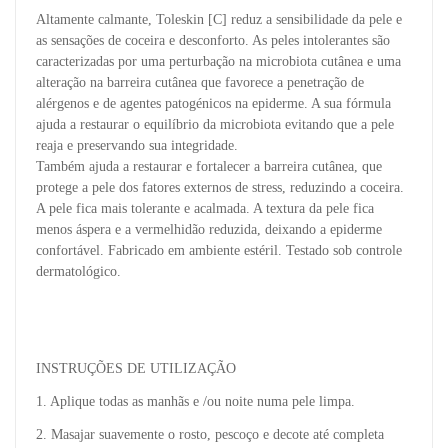
Altamente calmante, Toleskin [C] reduz a sensibilidade da pele e
as sensações de coceira e desconforto. As peles intolerantes são
caracterizadas por uma perturbação na microbiota cutânea e uma
alteração na barreira cutânea que favorece a penetração de
alérgenos e de agentes patogénicos na epiderme. A sua fórmula
ajuda a restaurar o equilíbrio da microbiota evitando que a pele
reaja e preservando sua integridade.
Também ajuda a restaurar e fortalecer a barreira cutânea, que
protege a pele dos fatores externos de stress, reduzindo a coceira.
A pele fica mais tolerante e acalmada. A textura da pele fica
menos áspera e a vermelhidão reduzida, deixando a epiderme
confortável. Fabricado em ambiente estéril. Testado sob controle
dermatológico.
INSTRUÇÕES DE UTILIZAÇÃO
1. Aplique todas as manhãs e /ou noite numa pele limpa.
2. Masajar suavemente o rosto, pescoço e decote até completa