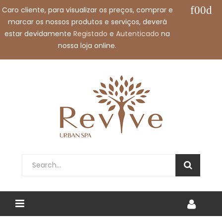
Caro cliente, para visualizar os preços, comprar e
Contacte-nos:
+351 912 032 115
marcar os nossos produtos e serviços, deverá
Envie-nos um e-mail:
shop@revivespa.pt
estar devidamente
Registado
e
Autenticado
na
nossa loja online.
Português